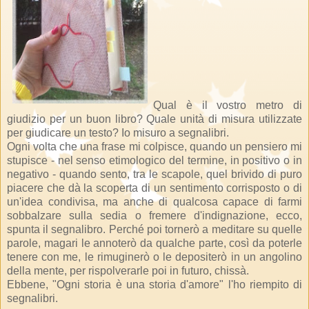
Qual è il vostro metro di
giudizio per un buon libro? Quale unità di misura utilizzate
per giudicare un testo? Io misuro a segnalibri.
Ogni volta che una frase mi colpisce, quando un pensiero mi
stupisce - nel senso etimologico del termine, in positivo o in
negativo - quando sento, tra le scapole, quel brivido di puro
piacere che dà la scoperta di un sentimento corrisposto o di
un'idea condivisa, ma anche di qualcosa capace di farmi
sobbalzare sulla sedia o fremere d'indignazione, ecco,
spunta il segnalibro. Perché poi tornerò a meditare su quelle
parole, magari le annoterò da qualche parte, così da poterle
tenere con me, le rimuginerò o le depositerò in un angolino
della mente, per rispolverarle poi in futuro, chissà.
Ebbene, "Ogni storia è una storia d'amore" l'ho riempito di
segnalibri.