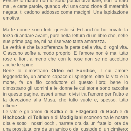
Perché io madre non lo sono potuta diventare, non lo sarò
mai, e certe parole, quando vivi una condizione di maternità
negata, ti cadono addosso come macigni. Una lapidazione
emotiva.
Ma le donne sono forti, questo sì. Ed anch'io ho trovato la
forza di andare avanti, pure nella lettura di un libro che, nelle
sue prime pagine, mi ha riservato tanta amarezza.
La verità è che la sofferenza fa parte della vita, di ogni vita.
Ciascuno soffre a modo proprio. E l'amore non è mai tutto
rose e fiori, a meno che con le rose non se ne accettino
anche le spine.
Bene lo dimostrano
Orfeo ed Euridice
, il cui amore
leggendario, un amore capace di spingersi oltre la vita e la
morte, fa da filo conduttore di questo libro; bene lo
dimostrano gli uomini e le donne le cui storie sono raccolte
in queste pagine, esseri umani divisi tra l'amore per l'altro e
la devozione alla Musa, che tutto vuole e, spesso, tutto
ottiene.
Le vite e gli amori di
Kafka
e di
Fitzgerald
, di
Bach
e di
Hitchcock
, di
Tolkien
e di
Modigliani
scorrono tra le nostre
dita e sotto i nostri occhi, narrate ora da un fratello, ora da
una prostituta, ora da un amico o dal custode di un cimitero;